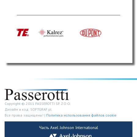
Copyright © 2011 PASSEROTTI SP. Z O.O.
Дизайн и код: SOFTGRAF.pl.
Все права защищены! |
Политика использования файлов cookie
Часть Axel Johnson International